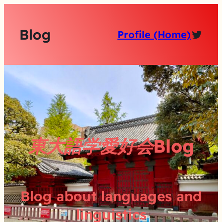
Blog
Twitt
Profile (Home)
東大語学愛好会Blog
Blog about languages and
linguistics