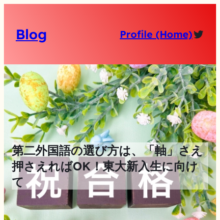
Blog
Twit
Profile (Home)
第二外国語の選び方は、「軸」さえ
押さえればOK！東大新入生に向け
て